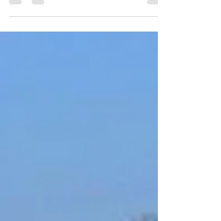
regorge de sites fascinants à explorer, avec ses villes
riches en histoire et ses paysages à la fois
somptueux et diversifiés. Extrêmement fréquentée
en période estivale, nous vous recommandons de
vous armer de patience pour l’accès à certains sites.
Les Incontournables à Ne Pas Manquer BONIFACIO
Bonifacio est sans conteste une étape essentielle de
votre voyage en Corse du Sud. Bien que cette petite
ville soit très prisée par le