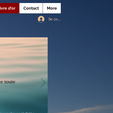
ivre d'or
Contact
More
Se connecter
te toute