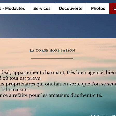
s - Modalités
Services
Découverte
Photos
L
LA CORSE HORS SAISON
déal, appartement charmant, très bien agencé, bien
 où tout est prévu.
x propriétaires qui ont fait en sorte que l'on se sen
 "à la maison".
ce à refaire pour les amateurs d'authenticité.