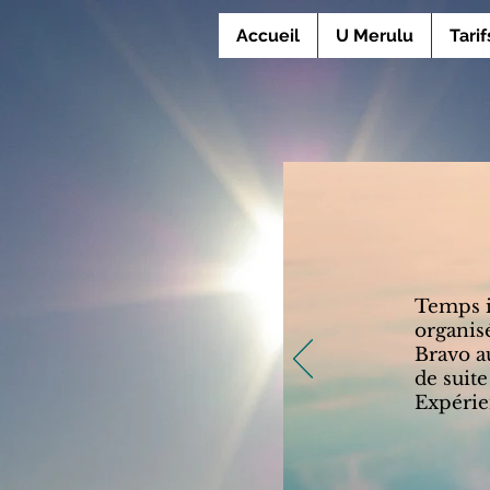
Accueil
U Merulu
Tarif
Temps i
organisé
Bravo au
de suite
Expérien