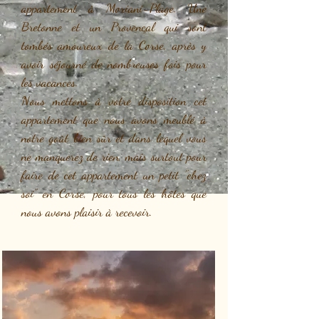
appartement à Moriani-Plage. Une
Bretonne et un Provençal qui sont
tombés amoureux de la Corse, après y
avoir séjourné de nombreuses fois pour
les vacances.
Nous mettons à votre disposition cet
appartement que nous avons meublé à
notre goût bien sûr et dans lequel vous
ne manquerez de rien, mais surtout pour
faire de cet appartement un petit "chez
soi" en Corse, pour tous les hôtes que
nous avons plaisir à recevoir.