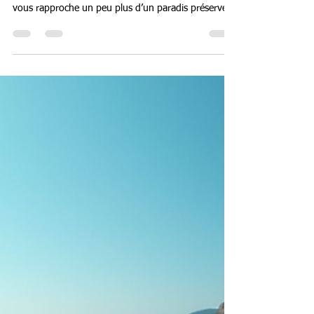
Agriates : un joyau sauvage en
Corse
Imaginez un endroit où la nature règne en maître,
où le temps semble suspendu, et où chaque pas
vous rapproche un peu plus d’un paradis préservé.
C’est exactement ce que je ressens à chaque fois
que je pars à la découverte du désert des Agriates.
Ce territoire unique, situé au nord de la Corse, est
un véritable trésor pour les amoureux de la nature,
des plages sauvages et des paysages à couper le
souffle. Vous êtes prêts à me suivre dans cette
aventure ? Alors, en route ! Pou