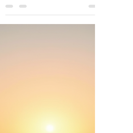
Guide pour explorer la Haute-
Corse et ses trésors cachés
Ah, la Haute-Corse ! Ce coin de paradis où la mer
Méditerranée rencontre des montagnes
majestueuses, où chaque village raconte une
histoire, et où la nature vous invite à l’aventure.
Vous cherchez à vivre des vacances inoubliables en
famille ou entre amis ? Vous êtes au bon endroit !
Je vous emmène dans un voyage chaleureux et
authentique à travers la Haute-Corse, avec des
conseils pratiques, des idées d’activités et des
astuces pour profiter pleinement de cette région
unique