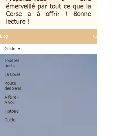
émerveillé par tout ce que la
Corse a à offrir ! Bonne
lecture !
Blog
Guide
Tous les
posts
La Corse
Route
des Sens
A faire -
A voir
Histoire
Guide