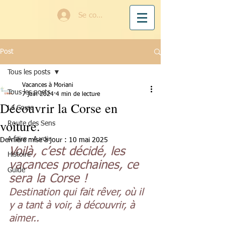
Se connecter
Post
Tous les posts
Vacances à Moriani
Tous les posts
7 juin 2024
4 min de lecture
Découvrir la Corse en
La Corse
voiture.
Route des Sens
A faire - A voir
Dernière mise à jour :
10 mai 2025
Voilà, c’est décidé, les 
Histoire
vacances prochaines, ce 
Guide
sera la Corse !
Destination qui fait rêver, où il 
y a tant à voir, à découvrir, à 
aimer..