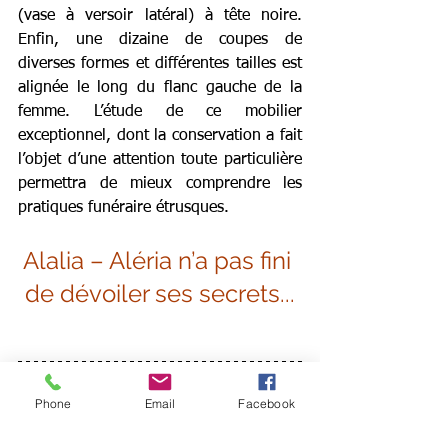
(vase à versoir latéral) à tête noire. 
Enfin, une dizaine de coupes de 
diverses formes et différentes tailles est 
alignée le long du flanc gauche de la 
femme. L’étude de ce mobilier 
exceptionnel, dont la conservation a fait 
l’objet d’une attention toute particulière 
permettra de mieux comprendre les 
pratiques funéraire étrusques.
Alalia – Aléria n’a pas fini 
de dévoiler ses secrets...
Infos Pratiques
Phone
Email
Facebook
Le Musée d’Aleria est ouvert au public. 
Durée de la visite: Musée + Site : 1h 