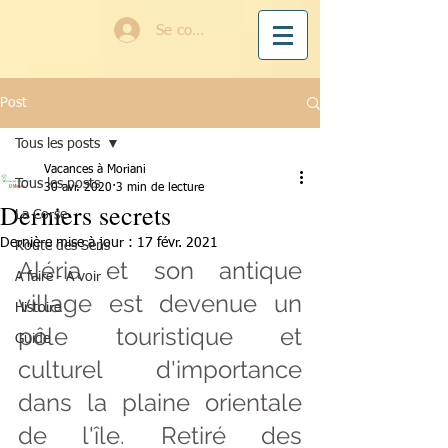
Se connecter
Post
Tous les posts
Vacances à Moriani
Tous les posts
30 avr. 2020
3 min de lecture
Derniers secrets
La Corse
Dernière mise à jour :
17 févr. 2021
Route des Sens
Aléria et son antique 
A faire - A voir
village est devenue un 
Histoire
pôle touristique et 
Guide
culturel d'importance 
dans la plaine orientale 
de l'île. Retiré des 