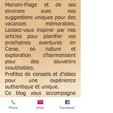
Moriani-Plage et de ses
environs avec nos
suggestions uniques pour des
vacances mémorables.
Laissez-vous inspirer par nos
articles pour planifier vos
prochaines aventures en
Corse, où nature et
exploration s'harmonisent
pour des souvenirs
inoubliables.
Profitez de conseils et d'idées
pour une expérience
authentique et unique.
Ce blog vous accompagne
dans la découverte des
meilleures et activités locales.
Phone
Email
Facebook
Préparez-vous à être