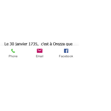
Le 30 janvier 1735,  c'est à Orezza que 
des représentants corses proclament 
Phone
Email
Facebook
l'indépendance de l'île et rejettent la 
souveraineté génoise. La constitution 
du Royaume de Corse est ainsi 
proclamée. La pieve d'Orezza devient 
en 1789, le canton de Piedicroce.
Cette région autrefois très dense a vu 
sa population décroitre petit à petit 
pour passer sous la barre des 945 
habitants en 1990. De nos jours, le 