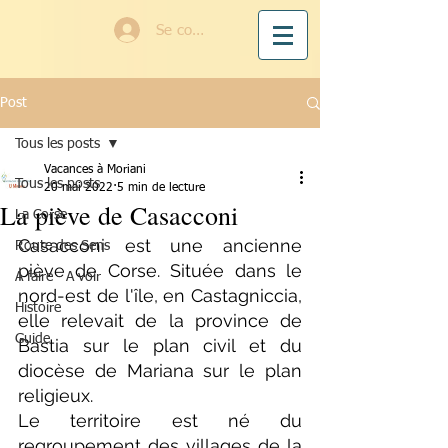
Se connecter
Post
Tous les posts
Vacances à Moriani
Tous les posts
20 mai 2022
5 min de lecture
La piève de Casacconi
La Corse
Casacconi est une ancienne 
Route des Sens
piève de Corse. Située dans le 
A faire - A voir
nord-est de l'île, en Castagniccia, 
Histoire
elle relevait de la province de 
Guide
Bastia sur le plan civil et du 
diocèse de Mariana sur le plan 
religieux.
Le territoire est né du 
regroupement des villages de la 