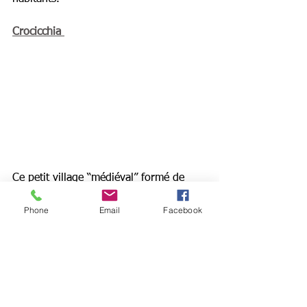
Crocicchia
Ce petit village “médiéval” formé de 
maisons rapprochées les unes aux 
Phone
Email
Facebook
autres appartient à l’ancienne piève de 
Casacconi. Du haut de ses 600 mètres 
d’altitude, il est formé des hameaux de 
Sant’Andria, Micoria, Nove Piano, 
Petriccie, Casanile et compte environ 
70 habitants. Face au San Pedrone, le 