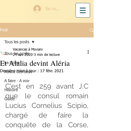
Se connecter
Post
Tous les posts
Vacances à Moriani
Tous les posts
24 avr. 2020
3 min de lecture
Et Alalia devint Aléria
La Corse
Dernière mise à jour :
17 févr. 2021
Route des Sens
A faire - A voir
C'est en 259 avant J.C 
Histoire
que le consul romain 
Guide
Lucius Cornelius Scipio, 
chargé de faire la 
conquête de la Corse, 