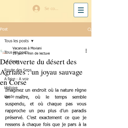
Se connecter
Post
Tous les posts
Vacances à Moriani
Tous les posts
15 juin
4 min de lecture
Découverte du désert des
La Corse
Agriates : un joyau sauvage
Route des Sens
en Corse
A faire - A voir
Histoire
Imaginez un endroit où la nature règne 
Guide
en maître, où le temps semble 
suspendu, et où chaque pas vous 
rapproche un peu plus d’un paradis 
préservé. C’est exactement ce que je 
ressens à chaque fois que je pars à la 